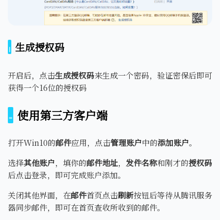
生成授权码
开启后，点击
生成授权码
来生成一个密码，验证密保后即可
获得一个16位的授权码
使用第三方客户端
打开Win10的
邮件
应用，点击
管理账户
中的
添加账户
。
选择
其他账户
，填你的
邮件地址
，
发件名称
和刚才的
授权码
后点击登录，即可完成账户添加。
关闭其他界面，在
邮件
首页点击
刷新
按钮后等待从腾讯服务
器同步邮件，即可在首页查收所收到的邮件。