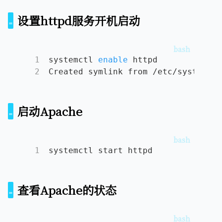
设置httpd服务开机启动
1
systemctl 
enable
 httpd
2
Created symlink from /etc/systemd/s
启动Apache
1
systemctl start httpd
查看Apache的状态