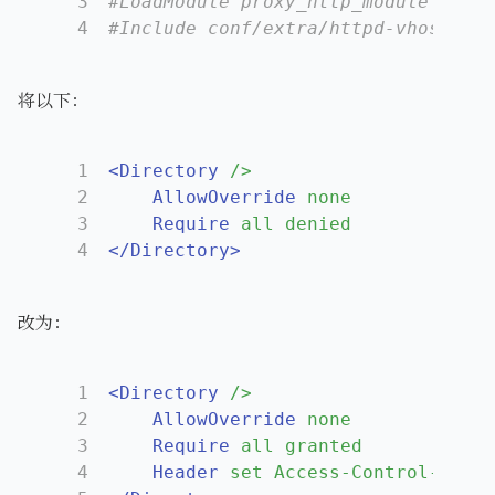
3
#LoadModule proxy_http_module modul
4
#Include conf/extra/httpd-vhosts.co
将以下：
1
<Directory
/>
2
AllowOverride
none
3
Require
all denied
4
</Directory>
改为：
1
<Directory
/>
2
AllowOverride
none
3
Require
all granted
4
Header
set Access-Control-Allow