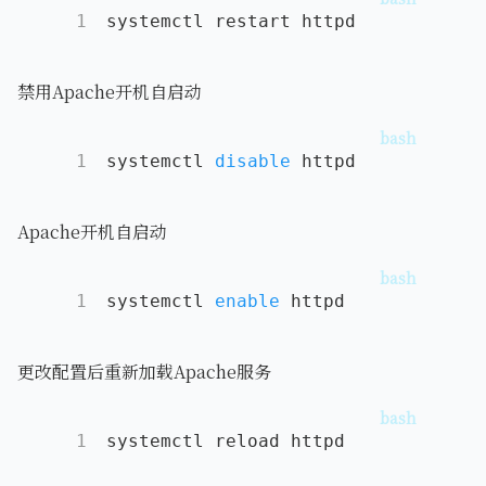
1
systemctl restart httpd
禁用Apache开机自启动
1
systemctl 
disable
 httpd
Apache开机自启动
1
systemctl 
enable
 httpd
更改配置后重新加载Apache服务
1
systemctl reload httpd