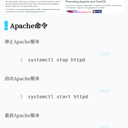
Apache命令
停止Apache服务
1
systemctl stop httpd
启动Apache服务
1
systemctl start httpd
重启Apache服务