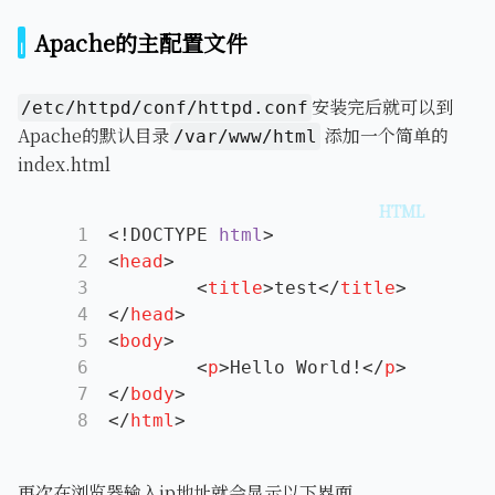
Apache的主配置文件
安装完后就可以到
/etc/httpd/conf/httpd.conf
Apache的默认目录
添加一个简单的
/var/www/html
index.html
1
<!DOCTYPE 
html
>
2
<
head
>
3
<
title
>
test
</
title
>
4
</
head
>
5
<
body
>
6
<
p
>
Hello World!
</
p
>
7
</
body
>
8
</
html
>
再次在浏览器输入ip地址就会显示以下界面