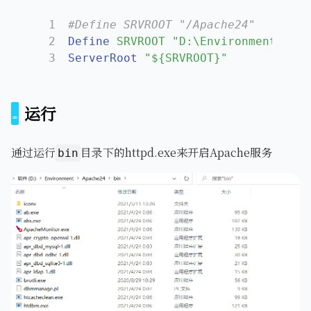
1
#Define SRVROOT "/Apache24"
2
Define
SRVROOT "D:\Environment\Apac
3
ServerRoot
"${SRVROOT}"
运行
通过运行
目录下的httpd.exe来开启Apache服务
bin