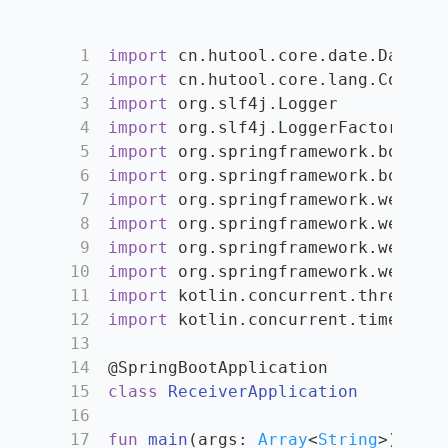
1
import
 cn.hutool.core.date.DateUti
2
import
 cn.hutool.core.lang.Console
3
import
 org.slf4j.Logger
4
import
 org.slf4j.LoggerFactory
5
import
 org.springframework.boot.au
6
import
 org.springframework.boot.ru
7
import
 org.springframework.web.bin
8
import
 org.springframework.web.bin
9
import
 org.springframework.web.bin
10
import
 org.springframework.web.bin
11
import
 kotlin.concurrent.thread
12
import
 kotlin.concurrent.timer
13
14
@SpringBootApplication
15
class
ReceiverApplication
16
17
fun
main
(args: 
Array
<
String
>)
 {