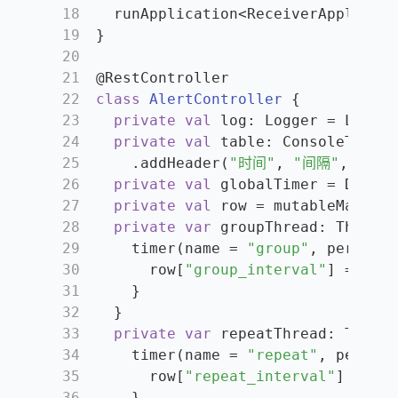
18
  runApplication<ReceiverApplicati
19
}
20
21
@RestController
22
class
AlertController
 {
23
private
val
 log: Logger = Logger
24
private
val
 table: ConsoleTable 
25
    .addHeader(
"时间"
, 
"间隔"
, 
"活跃
26
private
val
 globalTimer = DateUt
27
private
val
 row = mutableMapOf<S
28
private
var
 groupThread: Thread 
29
    timer(name = 
"group"
, period =
30
      row[
"group_interval"
] = 
"1"
31
    }
32
  }
33
private
var
 repeatThread: Thread
34
    timer(name = 
"repeat"
, period 
35
      row[
"repeat_interval"
] = 
"1"
36
    }