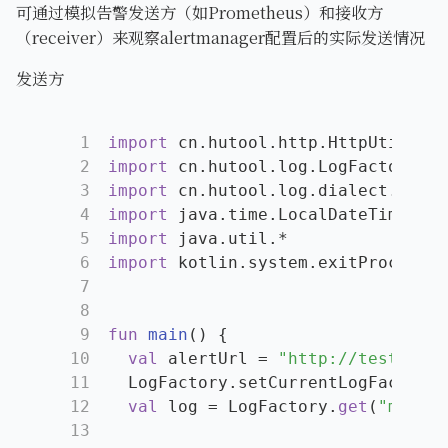
可通过模拟告警发送方（如Prometheus）和接收方
（receiver）来观察alertmanager配置后的实际发送情况
发送方
1
import
 cn.hutool.http.HttpUtil
2
import
 cn.hutool.log.LogFactory
3
import
 cn.hutool.log.dialect.conso
4
import
 java.time.LocalDateTime
5
import
 java.util.*
6
import
 kotlin.system.exitProcess
7
8
9
fun
main
()
 {
10
val
 alertUrl = 
"http://test1:869
11
  LogFactory.setCurrentLogFactory(
12
val
 log = LogFactory.
get
(
"main"
)
13