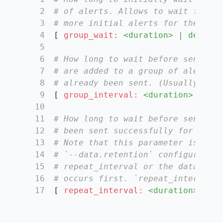
2
# of alerts. Allows to wait for an
3
# more initial alerts for the same
4
[ 
group_wait:
<duration>
|
default
5
6
# How long to wait before sending 
7
# are added to a group of alerts f
8
# already been sent. (Usually ~5m 
9
[ 
group_interval:
<duration>
|
def
10
11
# How long to wait before sending 
12
# been sent successfully for an al
13
# Note that this parameter is impl
14
# `--data.retention` configuration
15
# repeat_interval or the data rete
16
# occurs first. `repeat_interval` 
17
[ 
repeat_interval:
<duration>
|
de