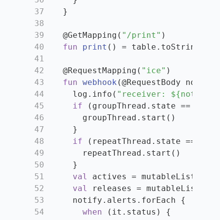
37
  }
38
39
@GetMapping(
"/print"
)
40
fun
print
()
 = table.toString()
41
42
@RequestMapping(
"ice"
)
43
fun
webhook
(
@RequestBody
 notify:
44
    log.info(
"receiver: 
${notify.a
45
if
 (groupThread.state == Threa
46
      groupThread.start()
47
    }
48
if
 (repeatThread.state == Thre
49
      repeatThread.start()
50
    }
51
val
 actives = mutableListOf<St
52
val
 releases = mutableListOf<S
53
    notify.alerts.forEach {
54
when
 (it.status) {