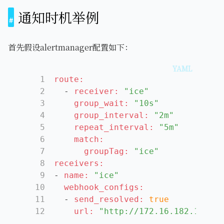
通知时机举例
首先假设alertmanager配置如下：
1
route:
2
-
receiver:
"ice"
3
group_wait:
"10s"
4
group_interval:
"2m"
5
repeat_interval:
"5m"
6
match:
7
groupTag:
"ice"
8
receivers:
9
-
name:
"ice"
10
webhook_configs:
11
-
send_resolved:
true
12
url:
"http://172.16.182.162:80