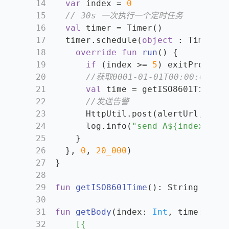
14
var
 index = 
0
15
// 30s 一次执行一个定时任务
16
val
 timer = Timer()
17
  timer.schedule(
object
 : TimerTas
18
override
fun
run
()
 {
19
if
 (index >= 
5
) exitProcess(
20
//获取0001-01-01T00:00:00Z
21
val
 time = getISO8601Time()
22
//发送告警
23
      HttpUtil.post(alertUrl, getB
24
      log.info(
"send A
${index}
"
)
25
    }
26
  }, 
0
, 
20_000
)
27
}
28
29
fun
getISO8601Time
()
: String = Loc
30
31
fun
getBody
(index: 
Int
, time: 
Stri
32
    [{