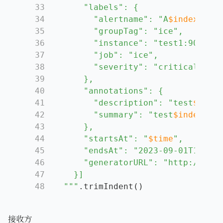
33
      "labels": {
34
        "alertname": "A
$index
",
35
        "groupTag": "ice",
36
        "instance": "test1:9090",
37
        "job": "ice",
38
        "severity": "critical"
39
      },
40
      "annotations": {
41
        "description": "test
$index
42
        "summary": "test
$index
"
43
      },
44
      "startsAt": "
$time
",
45
      "endsAt": "2023-09-01T10:59:
46
      "generatorURL": "http://test
47
    }]
48
  """
.trimIndent()
接收方