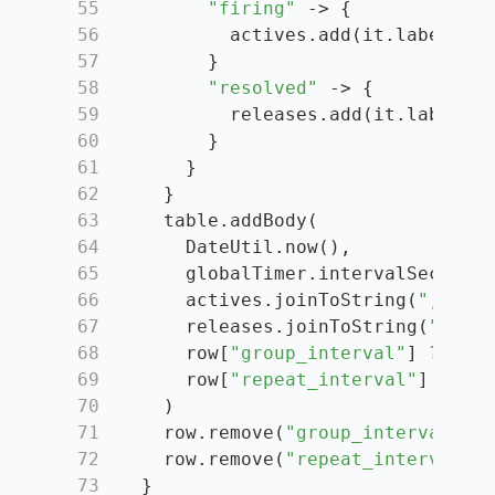
55
"firing"
 -> {
56
          actives.add(it.labels[
"a
57
        }
58
"resolved"
 -> {
59
          releases.add(it.labels[
"
60
        }
61
      }
62
    }
63
    table.addBody(
64
      DateUtil.now(),
65
      globalTimer.intervalSecond()
66
      actives.joinToString(
","
),
67
      releases.joinToString(
","
),
68
      row[
"group_interval"
] ?: 
""
,
69
      row[
"repeat_interval"
] ?: 
""
70
    )
71
    row.remove(
"group_interval"
)
72
    row.remove(
"repeat_interval"
)
73
  }